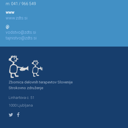
m: 041 / 966 549
www
www.zdts.si
@
vodstvo@zdts.si
tajnistvo@zdts.si
Zbornica delovnih terapevtov Slovenije
Strokovno združenje
Linhartova c. 51
1000 Ljubljana