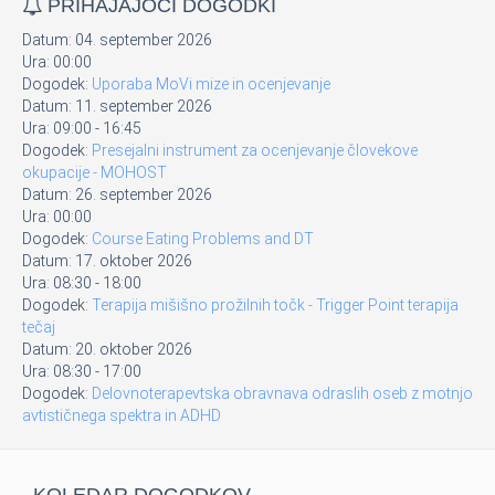
PRIHAJAJOČI DOGODKI
Datum:
04. september 2026
Ura:
00:00
Dogodek:
Uporaba MoVi mize in ocenjevanje
Datum:
11. september 2026
Ura:
09:00
-
16:45
Dogodek:
Presejalni instrument za ocenjevanje človekove
okupacije - MOHOST
Datum:
26. september 2026
Ura:
00:00
Dogodek:
Course Eating Problems and DT
Datum:
17. oktober 2026
Ura:
08:30
-
18:00
Dogodek:
Terapija mišišno prožilnih točk - Trigger Point terapija
tečaj
Datum:
20. oktober 2026
Ura:
08:30
-
17:00
Dogodek:
Delovnoterapevtska obravnava odraslih oseb z motnjo
avtističnega spektra in ADHD