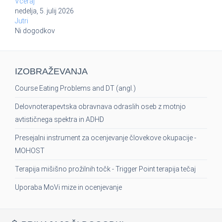
Včeraj
nedelja, 5. julij 2026
Jutri
Ni dogodkov
IZOBRAŽEVANJA
Course Eating Problems and DT (angl.)
Delovnoterapevtska obravnava odraslih oseb z motnjo
avtističnega spektra in ADHD
Presejalni instrument za ocenjevanje človekove okupacije -
MOHOST
Terapija mišišno prožilnih točk - Trigger Point terapija tečaj
Uporaba MoVi mize in ocenjevanje