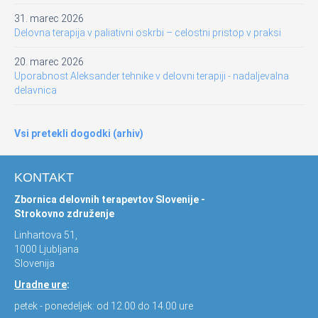
31. marec 2026
Delovna terapija v paliativni oskrbi – celostni pristop v praksi
20. marec 2026
Uporabnost Aleksander tehnike v delovni terapiji - nadaljevalna
delavnica
Vsi pretekli dogodki (arhiv)
KONTAKT
Zbornica delovnih terapevtov Slovenije -
Strokovno združenje
Linhartova 51,
1000 Ljubljana
Slovenija
Uradne ure
:
petek - ponedeljek: od 12.00 do 14.00 ure