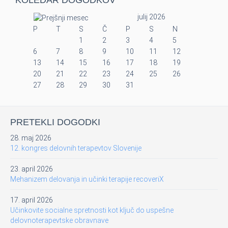
KOLEDAR DOGODKOV
julij 2026
P
T
S
Č
P
S
N
1
2
3
4
5
6
7
8
9
10
11
12
13
14
15
16
17
18
19
20
21
22
23
24
25
26
27
28
29
30
31
PRETEKLI DOGODKI
28. maj 2026
12. kongres delovnih terapevtov Slovenije
23. april 2026
Mehanizem delovanja in učinki terapije recoveriX
17. april 2026
Učinkovite socialne spretnosti kot ključ do uspešne
delovnoterapevtske obravnave