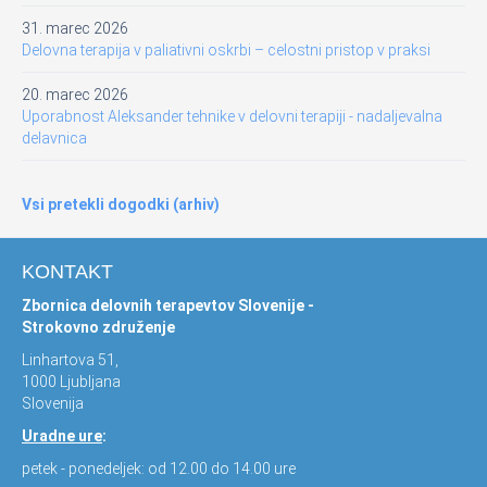
31. marec 2026
Delovna terapija v paliativni oskrbi – celostni pristop v praksi
20. marec 2026
Uporabnost Aleksander tehnike v delovni terapiji - nadaljevalna
delavnica
Vsi pretekli dogodki (arhiv)
KONTAKT
Zbornica delovnih terapevtov Slovenije -
Strokovno združenje
Linhartova 51,
1000 Ljubljana
Slovenija
Uradne ure
:
petek - ponedeljek: od 12.00 do 14.00 ure