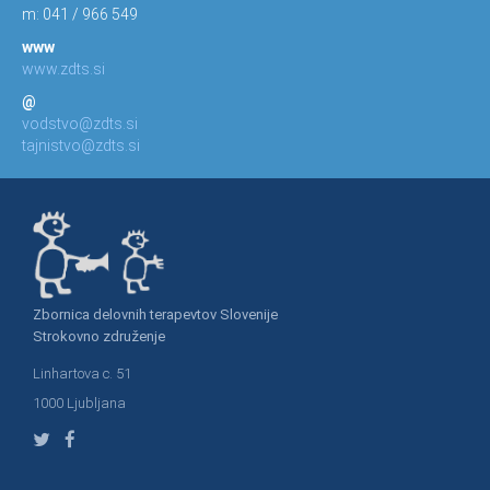
m: 041 / 966 549
www
www.zdts.si
@
vodstvo@zdts.si
tajnistvo@zdts.si
Zbornica delovnih terapevtov Slovenije
Strokovno združenje
Linhartova c. 51
1000 Ljubljana