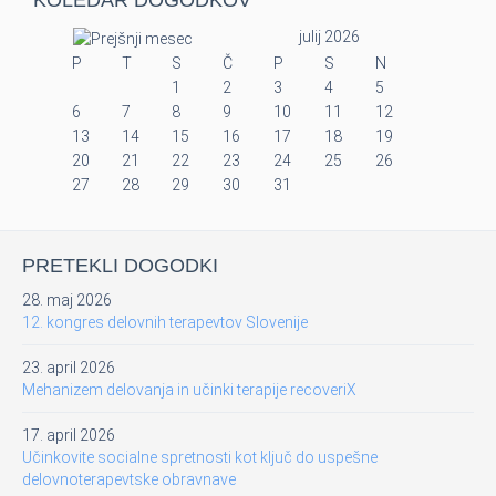
KOLEDAR DOGODKOV
julij 2026
P
T
S
Č
P
S
N
1
2
3
4
5
6
7
8
9
10
11
12
13
14
15
16
17
18
19
20
21
22
23
24
25
26
27
28
29
30
31
PRETEKLI DOGODKI
28. maj 2026
12. kongres delovnih terapevtov Slovenije
23. april 2026
Mehanizem delovanja in učinki terapije recoveriX
17. april 2026
Učinkovite socialne spretnosti kot ključ do uspešne
delovnoterapevtske obravnave