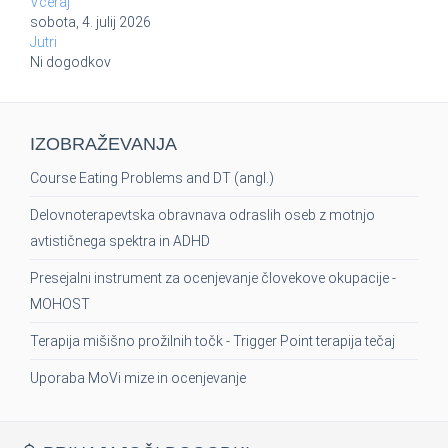
Včeraj
sobota, 4. julij 2026
Jutri
Ni dogodkov
IZOBRAŽEVANJA
Course Eating Problems and DT (angl.)
Delovnoterapevtska obravnava odraslih oseb z motnjo
avtističnega spektra in ADHD
Presejalni instrument za ocenjevanje človekove okupacije -
MOHOST
Terapija mišišno prožilnih točk - Trigger Point terapija tečaj
Uporaba MoVi mize in ocenjevanje