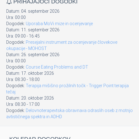
PRIHAJAJOČI DOGODKI
Datum:
04. september 2026
Ura:
00:00
Dogodek:
Uporaba MoVi mize in ocenjevanje
Datum:
11. september 2026
Ura:
09:00
-
16:45
Dogodek:
Presejalni instrument za ocenjevanje človekove
okupacije - MOHOST
Datum:
26. september 2026
Ura:
00:00
Dogodek:
Course Eating Problems and DT
Datum:
17. oktober 2026
Ura:
08:30
-
18:00
Dogodek:
Terapija mišišno prožilnih točk - Trigger Point terapija
tečaj
Datum:
20. oktober 2026
Ura:
08:30
-
17:00
Dogodek:
Delovnoterapevtska obravnava odraslih oseb z motnjo
avtističnega spektra in ADHD