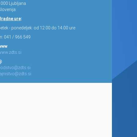
1000 Ljubljana
lovenija
Uradne ure
:
etek - ponedeljek: od 12.00 do 14.00 ure
m: 041 / 966 549
www
www.zdts.si
@
vodstvo@zdts.si
tajnistvo@zdts.si