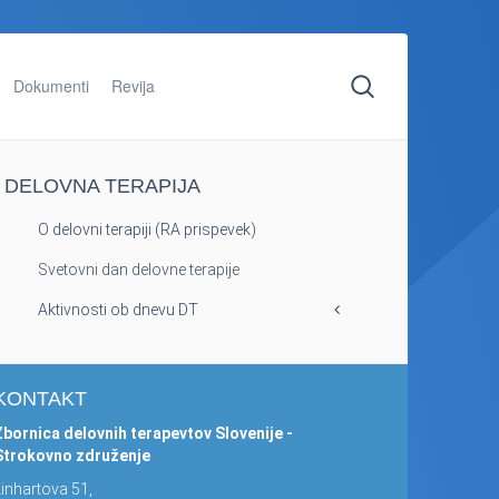
Dokumenti
Revija
DELOVNA TERAPIJA
O delovni terapiji (RA prispevek)
Svetovni dan delovne terapije
Aktivnosti ob dnevu DT
KONTAKT
Zbornica delovnih terapevtov Slovenije -
Strokovno združenje
Linhartova 51,