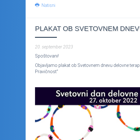
Natisni
PLAKAT OB SVETOVNEM DNEVU
20. september 2023
Spoštovani!
Objavljamo plakat ob Svetovnem dnevu delovne terapij
Pravičnost"