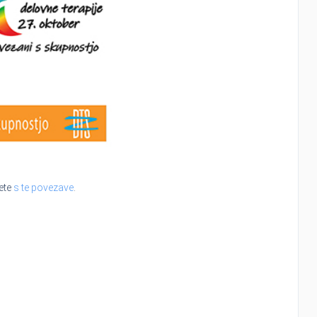
sete
s te povezave
.