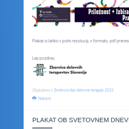
Plakat si lahko v polni resoluciji, v formatu .pdf prene
Lep pozdrav,
Objavljeno v
Svetovni dan delovne terapije 2022
Natisni
PLAKAT OB SVETOVNEM DNEVU