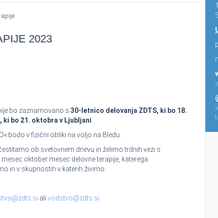
S
rapije
PIJE 2023
p
apije bo zaznamovano s
30-letnico delovanja ZDTS, ki bo 18.
ki bo 21. oktobra v Ljubljani
.
odo v fizični obliki na voljo na Bledu.
estitamo ob svetovnem dnevu in želimo trdnih vezi s
 mesec oktober mesec delovne terapije, katerega
 in v skupnostih v katerih živimo.
istvo@zdts.si
ali
vodstvo@zdts.si