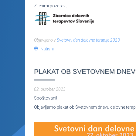
Z lepimi pozdravi,
Objavljeno v
Svetovni dan delovne terapije 2023
Natisni
PLAKAT OB SVETOVNEM DNEVU
02. oktober 2023
Spoštovani!
Objavljamo plakat ob Svetovnem dnevu delovne terapi