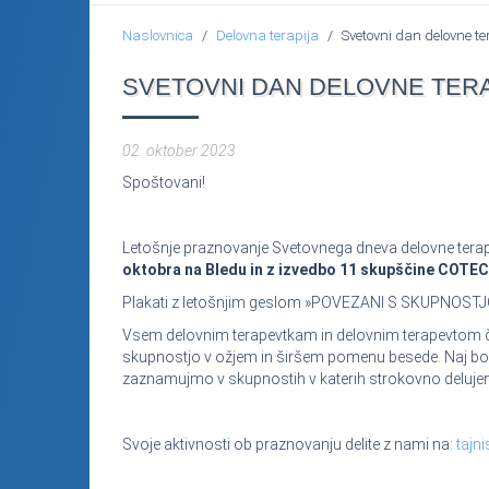
Naslovnica
Delovna terapija
Svetovni dan delovne te
SVETOVNI DAN DELOVNE TERA
02. oktober 2023
Spoštovani!
Letošnje praznovanje Svetovnega dneva delovne ter
oktobra na Bledu in z izvedbo 11 skupščine COTEC, 
Plakati z letošnjim geslom »POVEZANI S SKUPNOSTJO« b
Vsem delovnim terapevtkam in delovnim terapevtom č
skupnostjo v ožjem in širšem pomenu besede. Naj bo
zaznamujmo v skupnostih v katerih strokovno delujemo
Svoje aktivnosti ob praznovanju delite z nami na:
tajn