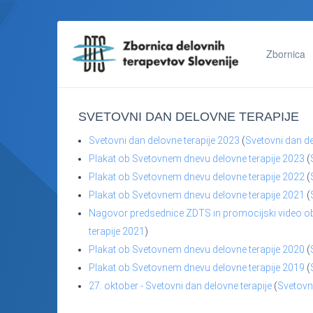
Zbornica
SVETOVNI DAN DELOVNE TERAPIJE
Svetovni dan delovne terapije 2023
(
Svetovni dan de
Plakat ob Svetovnem dnevu delovne terapije 2023
(
Plakat ob Svetovnem dnevu delovne terapije 2022
(
Plakat ob Svetovnem dnevu delovne terapije 2021
(
Nagovor predsednice ZDTS in promocijski video ob
terapije 2021
)
Plakat ob Svetovnem dnevu delovne terapije 2020
(
Plakat ob Svetovnem dnevu delovne terapije 2019
(
27. oktober - Svetovni dan delovne terapije
(
Svetovni