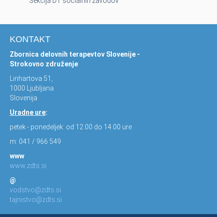
Sekcija DT socialnih zavodov
KONTAKT
Zbornica delovnih terapevtov Slovenije -
Strokovno združenje
Linhartova 51,
1000 Ljubljana
Slovenija
Uradne ure
:
petek - ponedeljek: od 12.00 do 14.00 ure
m: 041 / 966 549
www
www.zdts.si
@
vodstvo@zdts.si
tajnistvo@zdts.si