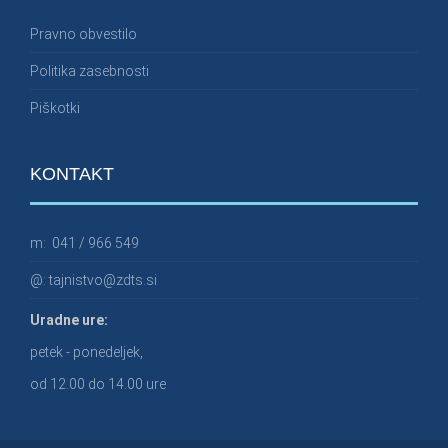
Pravno obvestilo
Politika zasebnosti
Piškotki
KONTAKT
m:
041 / 966 549
@:
tajnistvo@zdts.si
Uradne ure:
petek - ponedeljek,
od 12.00 do 14.00 ure