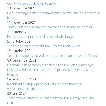
COPM v procesu delovne terapije
13. november 2021
Delovnoterapevtska obravnava otrok s težavami pri odvajanju
blata
11. november 2021
Timski pristop v obravnavi nevrogene disfagije pri odraslih
21. oktober 2021
Delovna terapija in zaposlitvena rehabilitacija
21. oktober 2021
Tehnološki izzivi v rehabilitaciji po možganski kapi
18. oktober 2021
Temeljna načela za izvedbo programa terapije s pomočjo psa
30. september 2021
Osnovne psihodramske tehnike in razumevanje osebnega
razvoja v psihodrami, kot pomoč pri obravnavah delovne
terapije
24. september 2021
Kognitivni pristop v procesu učinkovitega izvajanja
vsakodnevnih aktivnosti
23. junij 2021
Terapevtska obravnava brazgotin po kirurškem posegu na
roki