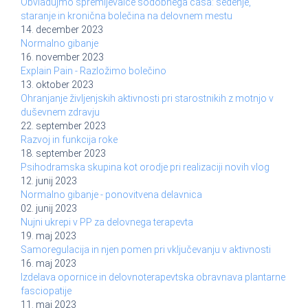
Obvladujmo spremljevalce sodobnega časa: sedenje,
staranje in kronična bolečina na delovnem mestu
14. december 2023
Normalno gibanje
16. november 2023
Explain Pain - Razložimo bolečino
13. oktober 2023
Ohranjanje življenjskih aktivnosti pri starostnikih z motnjo v
duševnem zdravju
22. september 2023
Razvoj in funkcija roke
18. september 2023
Psihodramska skupina kot orodje pri realizaciji novih vlog
12. junij 2023
Normalno gibanje - ponovitvena delavnica
02. junij 2023
Nujni ukrepi v PP za delovnega terapevta
19. maj 2023
Samoregulacija in njen pomen pri vključevanju v aktivnosti
16. maj 2023
Izdelava opornice in delovnoterapevtska obravnava plantarne
fasciopatije
11. maj 2023