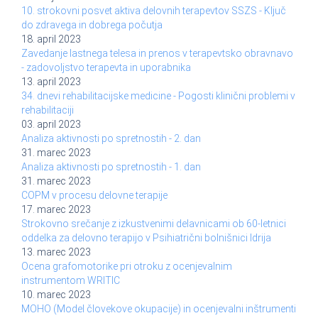
10. strokovni posvet aktiva delovnih terapevtov SSZS - Ključ
do zdravega in dobrega počutja
18. april 2023
Zavedanje lastnega telesa in prenos v terapevtsko obravnavo
- zadovoljstvo terapevta in uporabnika
13. april 2023
34. dnevi rehabilitacijske medicine - Pogosti klinični problemi v
rehabilitaciji
03. april 2023
Analiza aktivnosti po spretnostih - 2. dan
31. marec 2023
Analiza aktivnosti po spretnostih - 1. dan
31. marec 2023
COPM v procesu delovne terapije
17. marec 2023
Strokovno srečanje z izkustvenimi delavnicami ob 60-letnici
oddelka za delovno terapijo v Psihiatrični bolnišnici Idrija
13. marec 2023
Ocena grafomotorike pri otroku z ocenjevalnim
instrumentom WRITIC
10. marec 2023
MOHO (Model človekove okupacije) in ocenjevalni inštrumenti