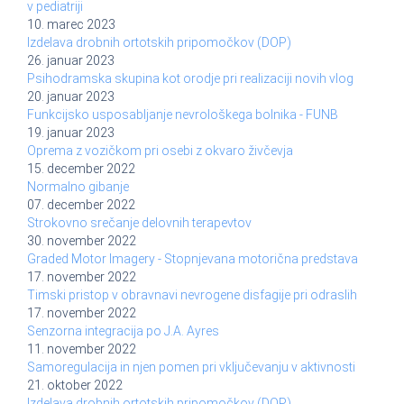
v pediatriji
10. marec 2023
Izdelava drobnih ortotskih pripomočkov (DOP)
26. januar 2023
Psihodramska skupina kot orodje pri realizaciji novih vlog
20. januar 2023
Funkcijsko usposabljanje nevrološkega bolnika - FUNB
19. januar 2023
Oprema z vozičkom pri osebi z okvaro živčevja
15. december 2022
Normalno gibanje
07. december 2022
Strokovno srečanje delovnih terapevtov
30. november 2022
Graded Motor Imagery - Stopnjevana motorična predstava
17. november 2022
Timski pristop v obravnavi nevrogene disfagije pri odraslih
17. november 2022
Senzorna integracija po J.A. Ayres
11. november 2022
Samoregulacija in njen pomen pri vključevanju v aktivnosti
21. oktober 2022
Izdelava drobnih ortotskih pripomočkov (DOP)