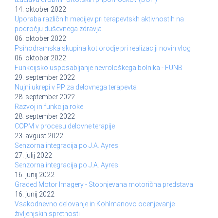
14. oktober 2022
Uporaba različnih medijev pri terapevtskh aktivnostih na
področju duševnega zdravja
06. oktober 2022
Psihodramska skupina kot orodje pri realizaciji novih vlog
06. oktober 2022
Funkcijsko usposabljanje nevrološkega bolnika - FUNB
29. september 2022
Nujni ukrepi v PP za delovnega terapevta
28. september 2022
Razvoj in funkcija roke
28. september 2022
COPM v procesu delovne terapije
23. avgust 2022
Senzorna integracija po J.A. Ayres
27. julij 2022
Senzorna integracija po J.A. Ayres
16. junij 2022
Graded Motor Imagery - Stopnjevana motorična predstava
16. junij 2022
Vsakodnevno delovanje in Kohlmanovo ocenjevanje
življenjskih spretnosti