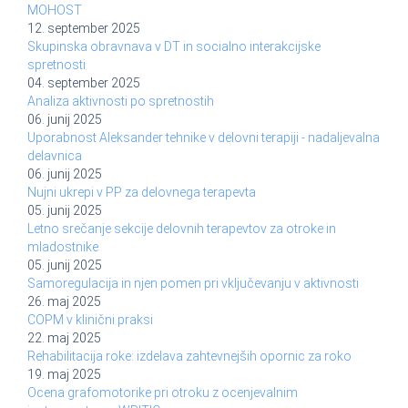
MOHOST
12. september 2025
Skupinska obravnava v DT in socialno interakcijske
spretnosti
04. september 2025
Analiza aktivnosti po spretnostih
06. junij 2025
Uporabnost Aleksander tehnike v delovni terapiji - nadaljevalna
delavnica
06. junij 2025
Nujni ukrepi v PP za delovnega terapevta
05. junij 2025
Letno srečanje sekcije delovnih terapevtov za otroke in
mladostnike
05. junij 2025
Samoregulacija in njen pomen pri vključevanju v aktivnosti
26. maj 2025
COPM v klinični praksi
22. maj 2025
Rehabilitacija roke: izdelava zahtevnejših opornic za roko
19. maj 2025
Ocena grafomotorike pri otroku z ocenjevalnim