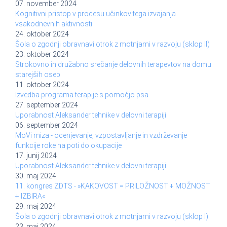
07. november 2024
Kognitivni pristop v procesu učinkovitega izvajanja
vsakodnevnih aktivnosti
24. oktober 2024
Šola o zgodnji obravnavi otrok z motnjami v razvoju (sklop II)
23. oktober 2024
Strokovno in družabno srečanje delovnih terapevtov na domu
starejših oseb
11. oktober 2024
Izvedba programa terapije s pomočjo psa
27. september 2024
Uporabnost Aleksander tehnike v delovni terapiji
06. september 2024
MoVi miza - ocenjevanje, vzpostavljanje in vzdrževanje
funkcije roke na poti do okupacije
17. junij 2024
Uporabnost Aleksander tehnike v delovni terapiji
30. maj 2024
11. kongres ZDTS - »KAKOVOST = PRILOŽNOST + MOŽNOST
+ IZBIRA«
29. maj 2024
Šola o zgodnji obravnavi otrok z motnjami v razvoju (sklop I)
23. maj 2024