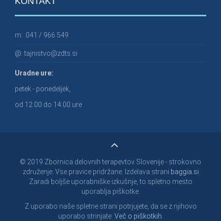
KONTAKT
m:
041 / 966 549
@:
tajnistvo@zdts.si
Uradne ure:
petek - ponedeljek,
od 12.00 do 14.00 ure
© 2019 Zbornica delovnih terapevtov Slovenije - strokovno
združenje. Vse pravice pridržane. Izdelava strani
baggia.si
Zaradi boljše uporabniške izkušnje, to spletno mesto
uporablja piškotke.
Z uporabo naše spletne strani potrjujete, da se z njihovo
uporabo strinjate.
Več o piškotkih.