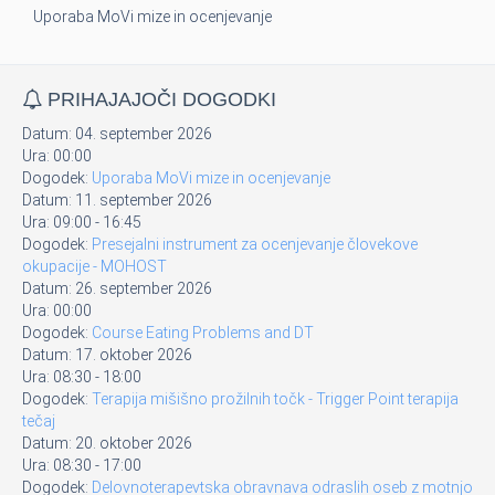
Uporaba MoVi mize in ocenjevanje
PRIHAJAJOČI DOGODKI
Datum:
04. september 2026
Ura:
00:00
Dogodek:
Uporaba MoVi mize in ocenjevanje
Datum:
11. september 2026
Ura:
09:00
-
16:45
Dogodek:
Presejalni instrument za ocenjevanje človekove
okupacije - MOHOST
Datum:
26. september 2026
Ura:
00:00
Dogodek:
Course Eating Problems and DT
Datum:
17. oktober 2026
Ura:
08:30
-
18:00
Dogodek:
Terapija mišišno prožilnih točk - Trigger Point terapija
tečaj
Datum:
20. oktober 2026
Ura:
08:30
-
17:00
Dogodek:
Delovnoterapevtska obravnava odraslih oseb z motnjo