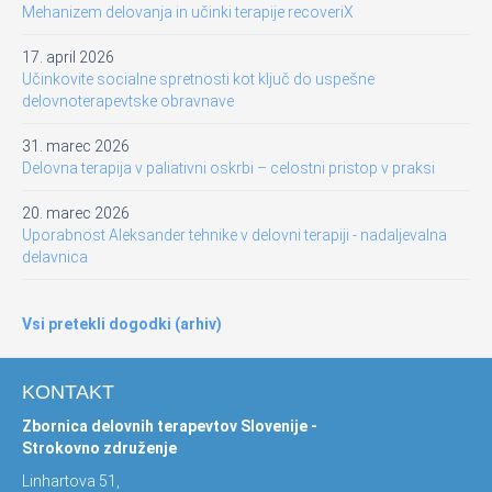
Mehanizem delovanja in učinki terapije recoveriX
17. april 2026
Učinkovite socialne spretnosti kot ključ do uspešne
delovnoterapevtske obravnave
31. marec 2026
Delovna terapija v paliativni oskrbi – celostni pristop v praksi
20. marec 2026
Uporabnost Aleksander tehnike v delovni terapiji - nadaljevalna
delavnica
Vsi pretekli dogodki (arhiv)
KONTAKT
Zbornica delovnih terapevtov Slovenije -
Strokovno združenje
Linhartova 51,