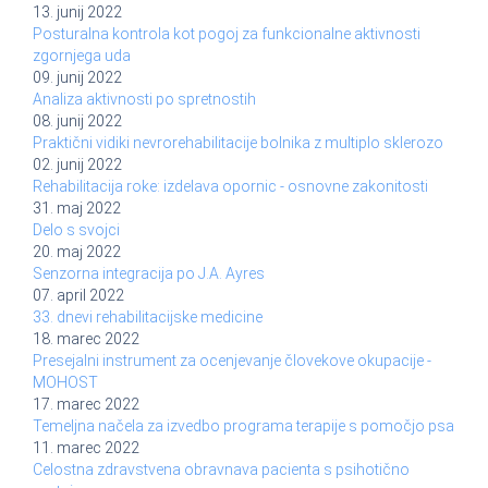
13. junij 2022
Posturalna kontrola kot pogoj za funkcionalne aktivnosti
zgornjega uda
09. junij 2022
Analiza aktivnosti po spretnostih
08. junij 2022
Praktični vidiki nevrorehabilitacije bolnika z multiplo sklerozo
02. junij 2022
Rehabilitacija roke: izdelava opornic - osnovne zakonitosti
31. maj 2022
Delo s svojci
20. maj 2022
Senzorna integracija po J.A. Ayres
07. april 2022
33. dnevi rehabilitacijske medicine
18. marec 2022
Presejalni instrument za ocenjevanje človekove okupacije -
MOHOST
17. marec 2022
Temeljna načela za izvedbo programa terapije s pomočjo psa
11. marec 2022
Celostna zdravstvena obravnava pacienta s psihotično