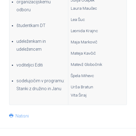
Julija Ocepek
organizacijskemu
Laura Maučec
odboru
Lea Šuc
študentkam DT
Leonida Krajnc
udeleženkam in
Maja Markovič
udeležencem
Mateja Kavčič
Matevž Globočnik
voditeljici Editi
Špela Mihevc
sodelujočim v programu:
Urša Bratun
Stanki z družino in Janu
Vita Širaj
Natisni