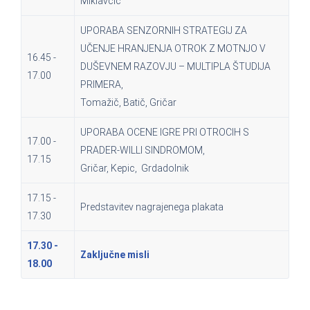
Miklavčič
UPORABA SENZORNIH STRATEGIJ ZA
UČENJE HRANJENJA OTROK Z MOTNJO V
16.45 -
DUŠEVNEM RAZOVJU – MULTIPLA ŠTUDIJA
17.00
PRIMERA,
Tomažič, Batič, Gričar
UPORABA OCENE IGRE PRI OTROCIH S
17.00 -
PRADER-WILLI SINDROMOM,
17.15
Gričar, Kepic, Grdadolnik
17.15 -
Predstavitev nagrajenega plakata
17.30
17.30 -
Zaključne misli
18.00