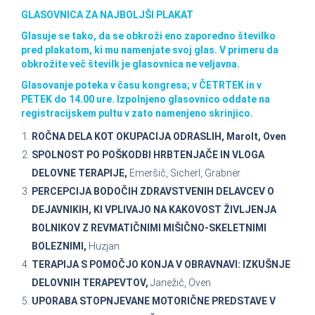
GLASOVNICA ZA NAJBOLJŠI PLAKAT
Glasuje se tako, da se obkroži eno zaporedno številko
pred plakatom, ki mu namenjate svoj glas. V primeru da
obkrožite več številk je glasovnica ne veljavna.
Glasovanje poteka v času kongresa; v ČETRTEK in v
PETEK do 14.00 ure. Izpolnjeno glasovnico oddate na
registracijskem pultu v zato namenjeno skrinjico.
ROČNA DELA KOT OKUPACIJA ODRASLIH, Marolt, Oven
SPOLNOST PO POŠKODBI HRBTENJAČE IN VLOGA
DELOVNE TERAPIJE,
Emeršič, Sicherl, Grabner
PERCEPCIJA BODOČIH ZDRAVSTVENIH DELAVCEV O
DEJAVNIKIH, KI VPLIVAJO NA KAKOVOST ŽIVLJENJA
BOLNIKOV Z REVMATIČNIMI MIŠIČNO-SKELETNIMI
BOLEZNIMI,
Huzjan
TERAPIJA S POMOČJO KONJA V OBRAVNAVI: IZKUŠNJE
DELOVNIH TERAPEVTOV,
Janežič, Oven
UPORABA STOPNJEVANE MOTORIČNE PREDSTAVE V