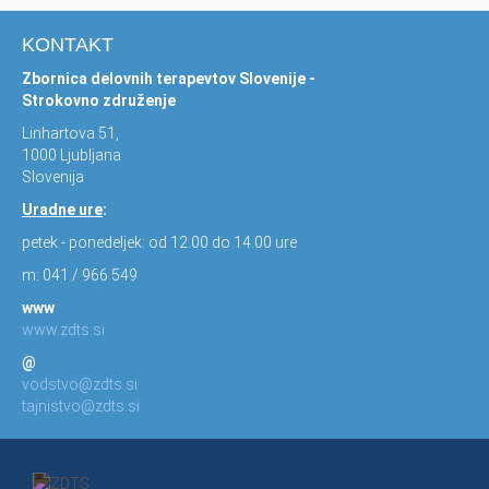
KONTAKT
Zbornica delovnih terapevtov Slovenije -
Strokovno združenje
Linhartova 51,
1000 Ljubljana
Slovenija
Uradne ure
:
petek - ponedeljek: od 12.00 do 14.00 ure
m: 041 / 966 549
www
www.zdts.si
@
vodstvo@zdts.si
tajnistvo@zdts.si