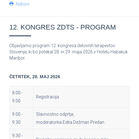
Natisni
12. KONGRES ZDTS - PROGRAM
Objavljamo program 12. kongresa delovnih terapevtov
Slovenije, ki bo potekal 28. in 29. maja 2026 v Hotelu Habakuk
Maribor:
ČETRTEK, 28. MAJ 2026
8.00 -
Registracija
9.00
9.00 -
Slavnostno odprtje,
9.30
moderatorka Edita Dežman Predan
9.30 -