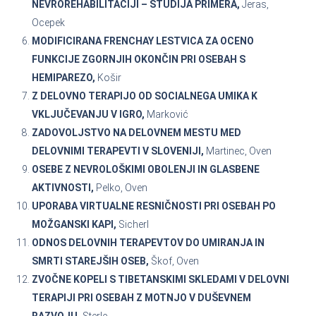
NEVROREHABILITACIJI – ŠTUDIJA PRIMERA,
Jeras,
Ocepek
MODIFICIRANA FRENCHAY LESTVICA ZA OCENO
FUNKCIJE ZGORNJIH OKONČIN PRI OSEBAH S
HEMIPAREZO,
Košir
Z DELOVNO TERAPIJO OD SOCIALNEGA UMIKA K
VKLJUČEVANJU V IGRO,
Marković
ZADOVOLJSTVO NA DELOVNEM MESTU MED
DELOVNIMI TERAPEVTI V SLOVENIJI,
Martinec, Oven
OSEBE Z NEVROLOŠKIMI OBOLENJI IN GLASBENE
AKTIVNOSTI,
Pelko, Oven
UPORABA VIRTUALNE RESNIČNOSTI PRI OSEBAH PO
MOŽGANSKI KAPI,
Sicherl
ODNOS DELOVNIH TERAPEVTOV DO UMIRANJA IN
SMRTI STAREJŠIH OSEB,
Škof, Oven
ZVOČNE KOPELI S TIBETANSKIMI SKLEDAMI V DELOVNI
TERAPIJI PRI OSEBAH Z MOTNJO V DUŠEVNEM
RAZVOJU,
Sterle