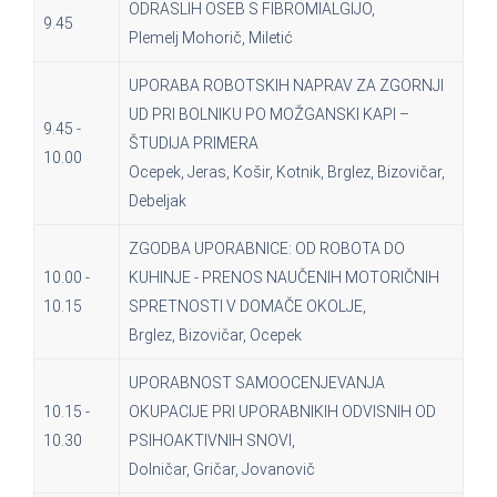
ODRASLIH OSEB S FIBROMIALGIJO,
9.45
Plemelj Mohorič, Miletić
UPORABA ROBOTSKIH NAPRAV ZA ZGORNJI
UD PRI BOLNIKU PO MOŽGANSKI KAPI –
9.45 -
ŠTUDIJA PRIMERA
10.00
Ocepek, Jeras, Košir, Kotnik, Brglez, Bizovičar,
Debeljak
ZGODBA UPORABNICE: OD ROBOTA DO
10.00 -
KUHINJE - PRENOS NAUČENIH MOTORIČNIH
10.15
SPRETNOSTI V DOMAČE OKOLJE,
Brglez, Bizovičar, Ocepek
UPORABNOST SAMOOCENJEVANJA
10.15 -
OKUPACIJE PRI UPORABNIKIH ODVISNIH OD
10.30
PSIHOAKTIVNIH SNOVI,
Dolničar, Gričar, Jovanovič