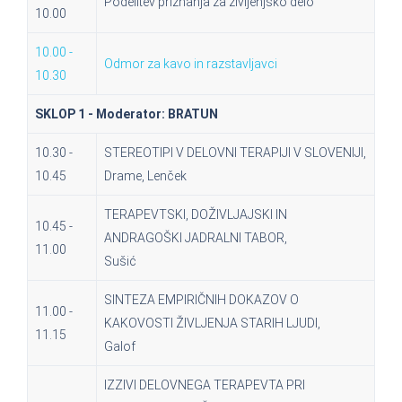
Podelitev priznanja za življenjsko delo
10.00
10.00 -
Odmor za kavo in razstavljavci
10.30
SKLOP 1 - Moderator: BRATUN
10.30 -
STEREOTIPI V DELOVNI TERAPIJI V SLOVENIJI,
10.45
Drame, Lenček
TERAPEVTSKI, DOŽIVLJAJSKI IN
10.45 -
ANDRAGOŠKI JADRALNI TABOR,
11.00
Sušić
SINTEZA EMPIRIČNIH DOKAZOV O
11.00 -
KAKOVOSTI ŽIVLJENJA STARIH LJUDI,
11.15
Galof
IZZIVI DELOVNEGA TERAPEVTA PRI