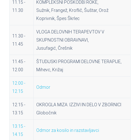
11.15 -
KOMPLEKSNI POŠKODBI ROKE,
11.30
Sužnik, Frangež, Kroflič, Šuštar, Orož
Koprivnik, Špes Škrlec
VLOGA DELOVNIH TERAPEVTOV V
11.30 -
SKUPNOSTNI OBRAVNAVI,
11.45
Jusufagić, Črešnik
11.45 -
ŠTUDIJSKI PROGRAMI DELOVNE TERAPIJE,
12.00
Mihevc, Križaj
12.00 -
Odmor
12.15
12.15 -
OKROGLA MIZA: IZZIVI IN DELO V ZBORNICI
13.15
Globočnik
13.15 -
Odmor za kosilo in razstavljavci
14.15