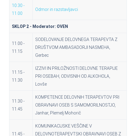
10.30 -
Odmor in razstavljavci
11.00
SKLOP 2 - Moderator: OVEN
SODELOVANJE DELOVNEGA TERAPEVTA Z
11.00 -
DRUŠTVOM AMBASADORJI NASMEHA,
11.15
Gerbec
IZZIVI IN PRILOŽNOSTI DELOVNE TERAPIJE
11.15 -
PRI OSEBAH, ODVISNIH OD ALKOHOLA,
11.30
Lovše
KOMPETENCE DELOVNIH TERAPEVTOV PRI
11.30 -
OBRAVNAVI OSEB S SAMOMORILNOSTJO,
11.45
Janhar, Plemelj Mohorič
KOMUNIKACIJSKE VEŠČINE V
11.45 -
DELOVNOTERAPEVTSKI OBRAVNAVI OSEB Z