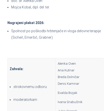
doc. dr. Alenka Oven
Mojca Kobal, dipl. del. ter.
Nagrajeni plakat 2026:
Spolnost po poškodbi hrbtenjače in vloga delovne terapije
(Sicherl, Emeršič, Grabner)
Alenka Oven
Zahvala:
Ana Kutnar
Breda Dolničar
Denis Kamnar
strokovnemu odboru
Evalda Bizjak
moderatorkam
Ivana Grabušnik