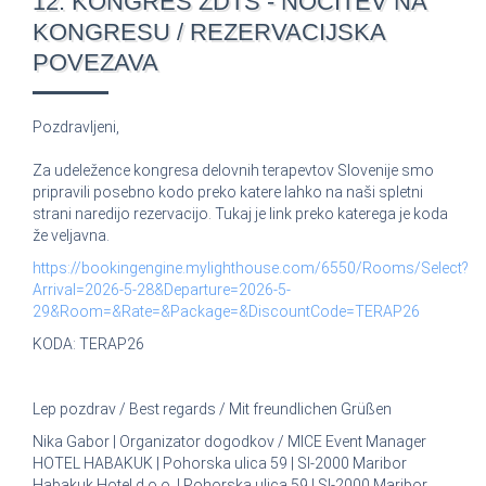
12. KONGRES ZDTS - NOČITEV NA
KONGRESU / REZERVACIJSKA
POVEZAVA
Pozdravljeni,
Za udeležence kongresa delovnih terapevtov Slovenije smo
pripravili posebno kodo preko katere lahko na naši spletni
strani naredijo rezervacijo. Tukaj je link preko katerega je koda
že veljavna.
https://bookingengine.mylighthouse.com/6550/Rooms/Select?
Arrival=2026-5-28&Departure=2026-5-
29&Room=&Rate=&Package=&DiscountCode=TERAP26
KODA: TERAP26
Lep pozdrav / Best regards / Mit freundlichen Grüßen
Nika Gabor | Organizator dogodkov / MICE Event Manager
HOTEL HABAKUK | Pohorska ulica 59 | SI-2000 Maribor
Habakuk Hotel d.o.o. | Pohorska ulica 59 | SI-2000 Maribor