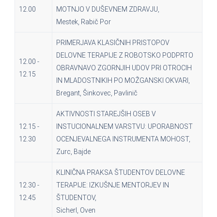
12.00
MOTNJO V DUŠEVNEM ZDRAVJU,
Mestek, Rabič Por
PRIMERJAVA KLASIČNIH PRISTOPOV
DELOVNE TERAPIJE Z ROBOTSKO PODPRTO
12.00 -
OBRAVNAVO ZGORNJIH UDOV PRI OTROCIH
12.15
IN MLADOSTNIKIH PO MOŽGANSKI OKVARI,
Bregant, Šinkovec, Pavlinič
AKTIVNOSTI STAREJŠIH OSEB V
12.15 -
INSTUCIONALNEM VARSTVU: UPORABNOST
12.30
OCENJEVALNEGA INSTRUMENTA MOHOST,
Zurc, Bajde
KLINIČNA PRAKSA ŠTUDENTOV DELOVNE
12.30 -
TERAPIJE: IZKUŠNJE MENTORJEV IN
12.45
ŠTUDENTOV,
Sicherl, Oven