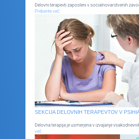
Delovni terapevti zaposleni v socialnovarstvenih zavo
Preberite več
SEKCIJA DELOVNIH TERAPEVTOV V PSIHIA
Delovna terapija je usmerjena v izvajanje vsakodnevni
več