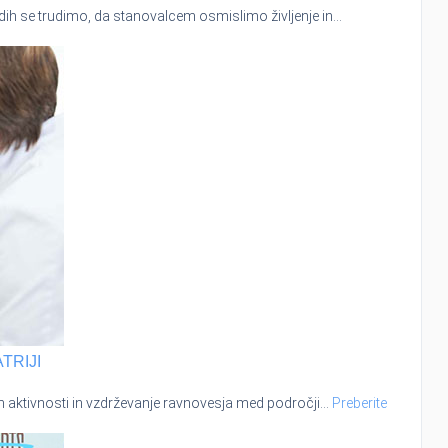
dih se trudimo, da stanovalcem osmislimo življenje in
…
TRIJI
h aktivnosti in vzdrževanje ravnovesja med področji
…
Preberite