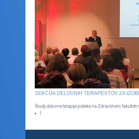
SEKCIJA DELOVNIH TERAPEVTOV ZA IZO
Študij delovne terapije poteka na Zdravstveni fakulteti
1