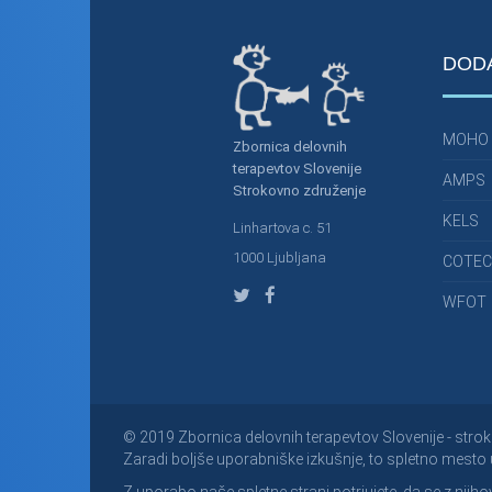
DOD
MOHO
Zbornica delovnih
terapevtov Slovenije
AMPS
Strokovno združenje
KELS
Linhartova c. 51
1000 Ljubljana
COTEC
WFOT
© 2019 Zbornica delovnih terapevtov Slovenije - strok
Zaradi boljše uporabniške izkušnje, to spletno mesto 