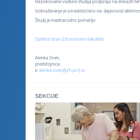
Raziskovalne vsebine študija podpirajo na dokazih te
Izobraževanje je osredotočeno na: dejavnost/aktivnos
Študij je mednarodno primerljiv.
Spletna stran Zdravstvene fakultete
Alenka Oven,
predstojnica
e:
alenka.oven@zf.uni-lj.si
SEKCIJE