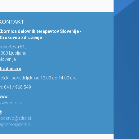
KONTAKT
Zbornica delovnih terapevtov Slovenije -
Strokovno združenje
Linhartova 51,
1000 Ljubljana
lovenija
Uradne ure
:
etek - ponedeljek: od 12.00 do 14.00 ure
m: 041 / 966 549
www
www.zdts.si
@
vodstvo@zdts.si
tajnistvo@zdts.si