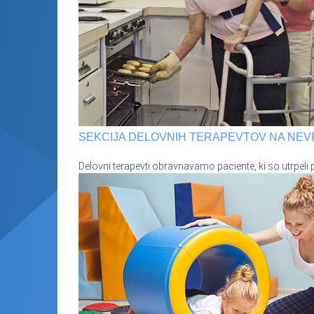
SEKCIJA DELOVNIH TERAPEVTOV NA NE
Delovni terapevti obravnavamo paciente, ki so utrpeli 