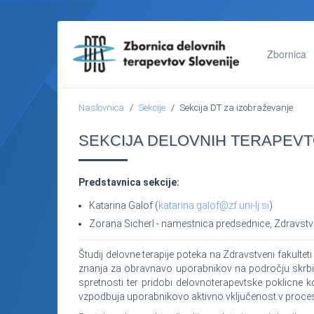
Zbornica
Naslovnica
Sekcije
Sekcija DT za izobraževanje
SEKCIJA DELOVNIH TERAPEVT
Predstavnica sekcije:
Katarina Galof (
katarina.galof@zf.uni-lj.si
)
Zorana Sicherl - namestnica predsednice, Zdravstven
Študij delovne terapije poteka na Zdravstveni fakultet
znanja za obravnavo uporabnikov na področju skrbi zas
spretnosti ter pridobi delovnoterapevtske poklicne
vzpodbuja uporabnikovo aktivno vključenost v proce