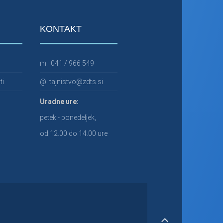
KONTAKT
m:
041 / 966 549
ti
@:
tajnistvo@zdts.si
Uradne ure:
petek - ponedeljek,
od 12.00 do 14.00 ure