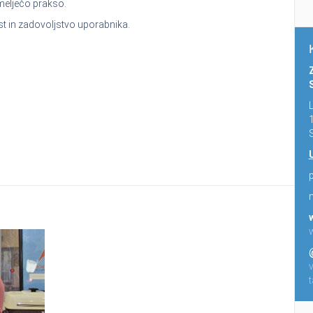
melječo prakso.
t in zadovoljstvo uporabnika.
S
p