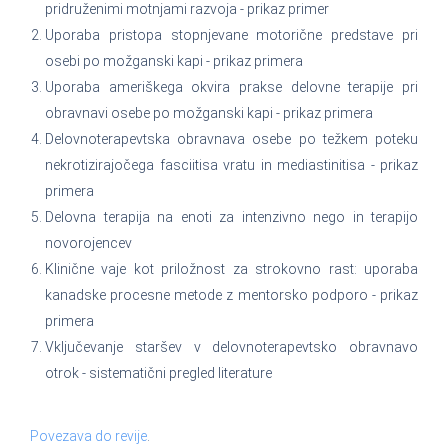
pridruženimi motnjami razvoja - prikaz primer
Uporaba pristopa stopnjevane motorične predstave pri
osebi po možganski kapi - prikaz primera
Uporaba ameriškega okvira prakse delovne terapije pri
obravnavi osebe po možganski kapi - prikaz primera
Delovnoterapevtska obravnava osebe po težkem poteku
nekrotizirajočega fasciitisa vratu in mediastinitisa - prikaz
primera
Delovna terapija na enoti za intenzivno nego in terapijo
novorojencev
Klinične vaje kot priložnost za strokovno rast: uporaba
kanadske procesne metode z mentorsko podporo - prikaz
primera
Vključevanje staršev v delovnoterapevtsko obravnavo
otrok - sistematični pregled literature
Povezava do revije
.