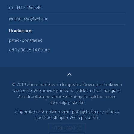
m:
041 / 966 549
@:
tajnistvo@zdts.si
Uradne ure:
petek - ponedeljek,
od 12.00 do 14.00 ure
© 2019 Zbornica delovnih terapevtov Slovenije - strokovno
združenje. Vse pravice pridržane. Izdelava strani
baggia.si
Zaradi boljše uporabniške izkušnje, to spletno mesto
uporablja piškotke.
Z uporabo naše spletne strani potrjujete, da se z njihovo
uporabo strinjate.
Več o piškotkih.
STRINJAM SE