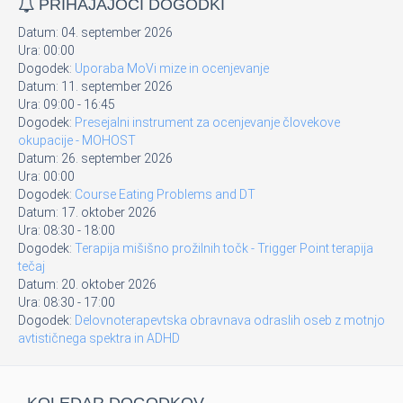
PRIHAJAJOČI DOGODKI
Datum:
04. september 2026
Ura:
00:00
Dogodek:
Uporaba MoVi mize in ocenjevanje
Datum:
11. september 2026
Ura:
09:00
-
16:45
Dogodek:
Presejalni instrument za ocenjevanje človekove
okupacije - MOHOST
Datum:
26. september 2026
Ura:
00:00
Dogodek:
Course Eating Problems and DT
Datum:
17. oktober 2026
Ura:
08:30
-
18:00
Dogodek:
Terapija mišišno prožilnih točk - Trigger Point terapija
tečaj
Datum:
20. oktober 2026
Ura:
08:30
-
17:00
Dogodek:
Delovnoterapevtska obravnava odraslih oseb z motnjo
avtističnega spektra in ADHD