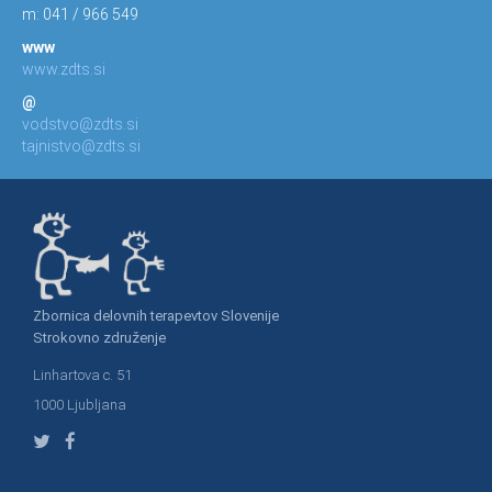
m: 041 / 966 549
www
www.zdts.si
@
vodstvo@zdts.si
tajnistvo@zdts.si
Zbornica delovnih terapevtov Slovenije
Strokovno združenje
Linhartova c. 51
1000 Ljubljana