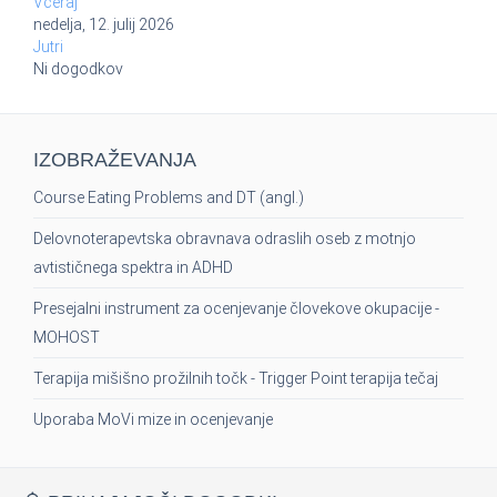
Včeraj
nedelja, 12. julij 2026
Jutri
Ni dogodkov
IZOBRAŽEVANJA
Course Eating Problems and DT (angl.)
Delovnoterapevtska obravnava odraslih oseb z motnjo
avtističnega spektra in ADHD
Presejalni instrument za ocenjevanje človekove okupacije -
MOHOST
Terapija mišišno prožilnih točk - Trigger Point terapija tečaj
Uporaba MoVi mize in ocenjevanje