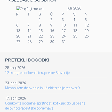
KOLEDAR DOGODKOV
julij 2026
P
T
S
Č
P
S
N
1
2
3
4
5
6
7
8
9
10
11
12
13
14
15
16
17
18
19
20
21
22
23
24
25
26
27
28
29
30
31
PRETEKLI DOGODKI
28. maj 2026
12. kongres delovnih terapevtov Slovenije
23. april 2026
Mehanizem delovanja in učinki terapije recoveriX
17. april 2026
Učinkovite socialne spretnosti kot ključ do uspešne
delovnoterapevtske obravnave