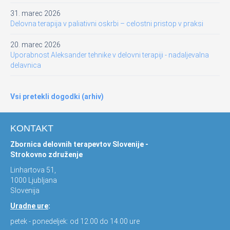
31. marec 2026
Delovna terapija v paliativni oskrbi – celostni pristop v praksi
20. marec 2026
Uporabnost Aleksander tehnike v delovni terapiji - nadaljevalna
delavnica
Vsi pretekli dogodki (arhiv)
KONTAKT
Zbornica delovnih terapevtov Slovenije -
Strokovno združenje
Linhartova 51,
1000 Ljubljana
Slovenija
Uradne ure
:
petek - ponedeljek: od 12.00 do 14.00 ure