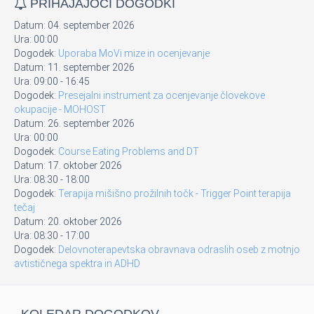
PRIHAJAJOČI DOGODKI
Datum:
04. september 2026
Ura:
00:00
Dogodek:
Uporaba MoVi mize in ocenjevanje
Datum:
11. september 2026
Ura:
09:00
-
16:45
Dogodek:
Presejalni instrument za ocenjevanje človekove
okupacije - MOHOST
Datum:
26. september 2026
Ura:
00:00
Dogodek:
Course Eating Problems and DT
Datum:
17. oktober 2026
Ura:
08:30
-
18:00
Dogodek:
Terapija mišišno prožilnih točk - Trigger Point terapija
tečaj
Datum:
20. oktober 2026
Ura:
08:30
-
17:00
Dogodek:
Delovnoterapevtska obravnava odraslih oseb z motnjo
avtističnega spektra in ADHD