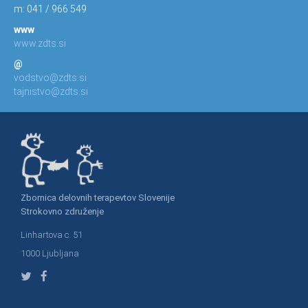
m: 041 / 966 549
www
www.zdts.si
@
vodstvo@zdts.si
tajnistvo@zdts.si
Zbornica delovnih terapevtov Slovenije
Strokovno združenje
Linhartova c. 51
1000 Ljubljana