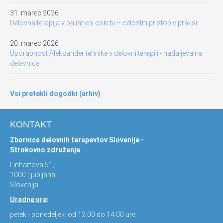
31. marec 2026
Delovna terapija v paliativni oskrbi – celostni pristop v praksi
20. marec 2026
Uporabnost Aleksander tehnike v delovni terapiji - nadaljevalna
delavnica
Vsi pretekli dogodki (arhiv)
KONTAKT
Zbornica delovnih terapevtov Slovenije -
Strokovno združenje
Linhartova 51,
1000 Ljubljana
Slovenija
Uradne ure
:
petek - ponedeljek: od 12.00 do 14.00 ure