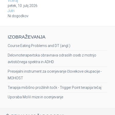
Včeraj
petek, 10. julij 2026
Jutri
Ni dogodkov
IZOBRAŽEVANJA
Course Eating Problems and DT (angl.)
Delovnoterapevtska obravnava odraslih oseb z motnjo
avtističnega spektra in ADHD
Presejalni instrument za ocenjevanje človekove okupacije -
MOHOST
Terapija mišišno prožilnih točk - Trigger Point terapija tečaj
Uporaba MoVi mize in ocenjevanje