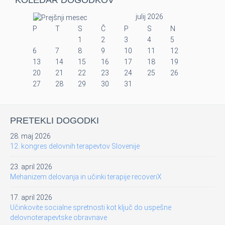
KOLEDAR DOGODKOV
julij 2026
P
T
S
Č
P
S
N
1
2
3
4
5
6
7
8
9
10
11
12
13
14
15
16
17
18
19
20
21
22
23
24
25
26
27
28
29
30
31
PRETEKLI DOGODKI
28. maj 2026
12. kongres delovnih terapevtov Slovenije
23. april 2026
Mehanizem delovanja in učinki terapije recoveriX
17. april 2026
Učinkovite socialne spretnosti kot ključ do uspešne
delovnoterapevtske obravnave