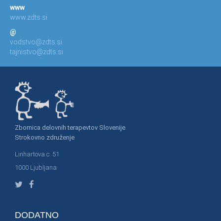
www
www.zdts.si
@
vodstvo@zdts.si
tajnistvo@zdts.si
Zbornica delovnih terapevtov Slovenije
Strokovno združenje
Linhartova c. 51
1000 Ljubljana
DODATNO