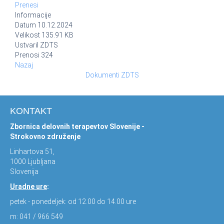
Prenesi
Informacije
Datum
10.12.2024
Velikost
135.91 KB
Ustvaril
ZDTS
Prenosi
324
Nazaj
Dokumenti ZDTS
KONTAKT
Zbornica delovnih terapevtov Slovenije -
Strokovno združenje
Linhartova 51,
1000 Ljubljana
Slovenija
Uradne ure
:
petek - ponedeljek: od 12.00 do 14.00 ure
m: 041 / 966 549