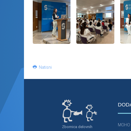
Natisni
DOD
MOHO
Zbornica delovnih