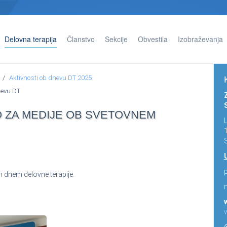
Delovna terapija
Članstvo
Sekcije
Obvestila
Izobraževanja
Aktivnosti ob dnevu DT 2025
nevu DT
O ZA MEDIJE OB SVETOVNEM
S
p
m dnem delovne terapije.