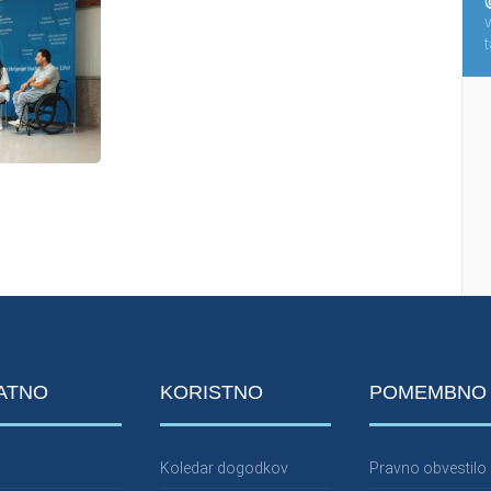
ATNO
KORISTNO
POMEMBNO
Koledar dogodkov
Pravno obvestilo