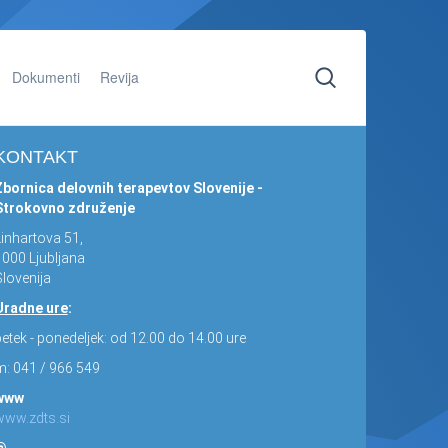
Dokumenti
Revija
KONTAKT
Zbornica delovnih terapevtov Slovenije -
Strokovno združenje
Linhartova 51,
1000 Ljubljana
lovenija
Uradne ure
:
etek - ponedeljek: od 12.00 do 14.00 ure
m: 041 / 966 549
www
www.zdts.si