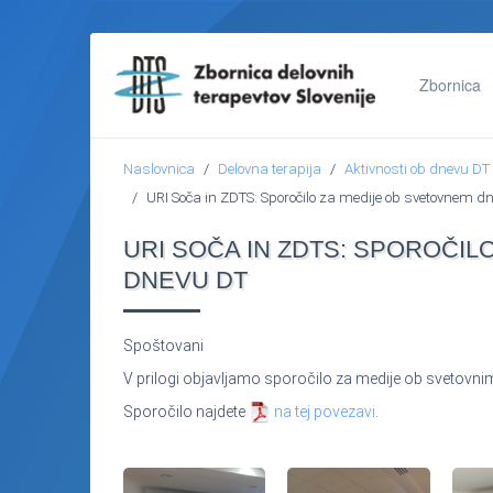
Zbornica
Naslovnica
Delovna terapija
Aktivnosti ob dnevu DT
URI Soča in ZDTS: Sporočilo za medije ob svetovnem d
URI SOČA IN ZDTS: SPOROČIL
DNEVU DT
Spoštovani
V prilogi objavljamo sporočilo za medije ob svetovni
Sporočilo najdete
na tej povezavi
.