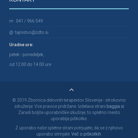
m:
041 / 966 549
@:
tajnistvo@zdts.si
Uradne ure:
petek - ponedeljek,
od 12.00 do 14.00 ure
© 2019 Zbornica delovnih terapevtov Slovenije - strokovno
združenje. Vse pravice pridržane. Izdelava strani
baggia.si
Zaradi boljše uporabniške izkušnje, to spletno mesto
uporablja piškotke.
Z uporabo naše spletne strani potrjujete, da se z njihovo
uporabo strinjate.
Več o piškotkih.