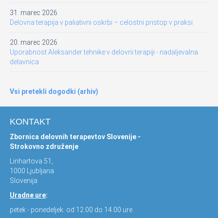
31. marec 2026
Delovna terapija v paliativni oskrbi – celostni pristop v praksi
20. marec 2026
Uporabnost Aleksander tehnike v delovni terapiji - nadaljevalna
delavnica
Vsi pretekli dogodki (arhiv)
KONTAKT
Zbornica delovnih terapevtov Slovenije -
Strokovno združenje
Linhartova 51,
1000 Ljubljana
Slovenija
Uradne ure
:
petek - ponedeljek: od 12.00 do 14.00 ure