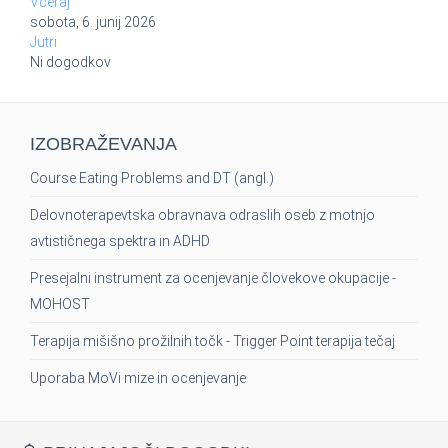
Včeraj
sobota, 6. junij 2026
Jutri
Ni dogodkov
IZOBRAŽEVANJA
Course Eating Problems and DT (angl.)
Delovnoterapevtska obravnava odraslih oseb z motnjo
avtističnega spektra in ADHD
Presejalni instrument za ocenjevanje človekove okupacije -
MOHOST
Terapija mišišno prožilnih točk - Trigger Point terapija tečaj
Uporaba MoVi mize in ocenjevanje