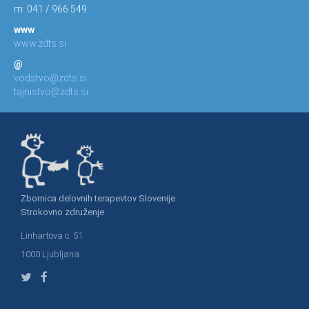
m: 041 / 966 549
www
www.zdts.si
@
vodstvo@zdts.si
tajnistvo@zdts.si
Zbornica delovnih terapevtov Slovenije
Strokovno združenje
Linhartova c. 51
1000 Ljubljana