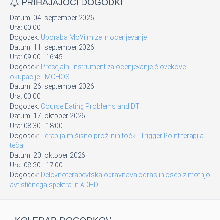
PRIHAJAJOČI DOGODKI
Datum:
04. september 2026
Ura:
00:00
Dogodek:
Uporaba MoVi mize in ocenjevanje
Datum:
11. september 2026
Ura:
09:00
-
16:45
Dogodek:
Presejalni instrument za ocenjevanje človekove
okupacije - MOHOST
Datum:
26. september 2026
Ura:
00:00
Dogodek:
Course Eating Problems and DT
Datum:
17. oktober 2026
Ura:
08:30
-
18:00
Dogodek:
Terapija mišišno prožilnih točk - Trigger Point terapija
tečaj
Datum:
20. oktober 2026
Ura:
08:30
-
17:00
Dogodek:
Delovnoterapevtska obravnava odraslih oseb z motnjo
avtističnega spektra in ADHD