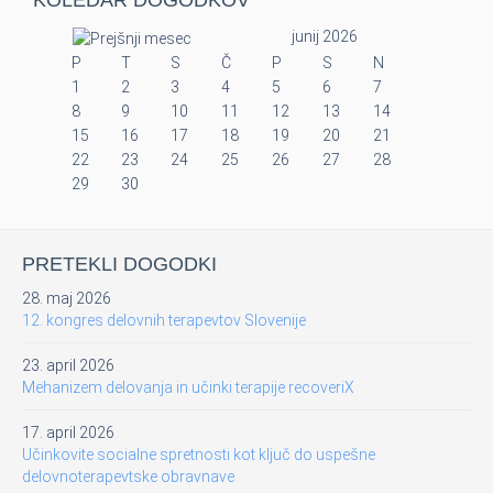
KOLEDAR DOGODKOV
junij 2026
P
T
S
Č
P
S
N
1
2
3
4
5
6
7
8
9
10
11
12
13
14
15
16
17
18
19
20
21
22
23
24
25
26
27
28
29
30
PRETEKLI DOGODKI
28. maj 2026
12. kongres delovnih terapevtov Slovenije
23. april 2026
Mehanizem delovanja in učinki terapije recoveriX
17. april 2026
Učinkovite socialne spretnosti kot ključ do uspešne
delovnoterapevtske obravnave